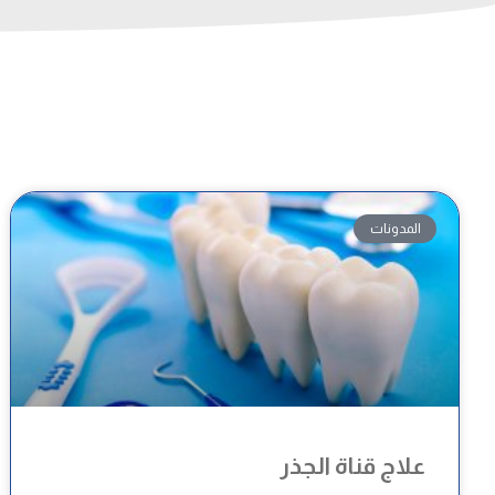
المدونات
علاج قناة الجذر