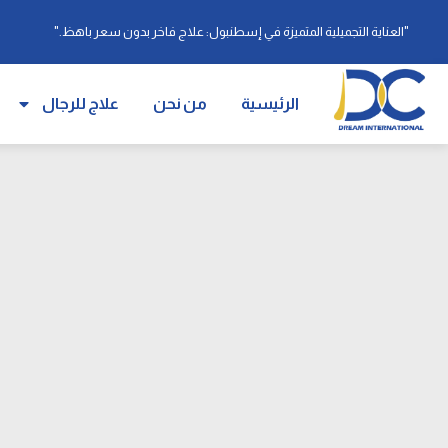
"العناية التجميلية المتميزة في إسطنبول: علاج فاخر بدون سعر باهظ."
الرئيسية
من نحن
علاج للرجال