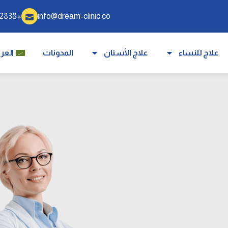
+905340332838
info@dream-clinic.co
علاج للنساء
علاج الأسنان
المدونات
العرب