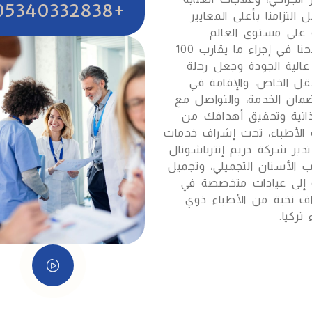
+905340332838
لتزامنا بأعلى المعايير
ً على مستوى العالم.
نستقبل مرضى من أكثر من 150 دولة، وقد نجحنا في إجراء ما يقارب 100
عالية الجودة وجعل رحلة
نقل الخاص، والإقامة في
مان الخدمة، والتواصل مع
لذاتية وتحقيق أهدافك من
 الأطباء، تحت إشراف خدمات
تدير شركة دريم إنترناشونال
 الأسنان التجميلي، وتجميل
افة إلى عيادات متخصصة في
 نخبة من الأطباء ذوي
تركيا.