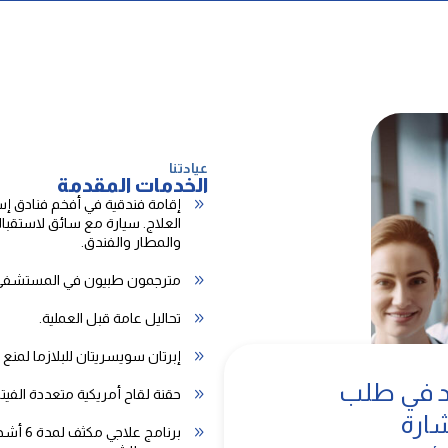
عيادتنا
الخدمات المقدمة
إقامة فندقية في أفخم فنادق إ
العلاج. سيارة مع سائق لاستقب
والمطار والفندق.
مترجمون طبيون في المستشفى
تحاليل عامة قبل العملية.
إبرتان سويسريتان للبلازما لمنع
دد في طلب
حقنة لقاح أمريكية متعددة الفيت
ارة
برنامج