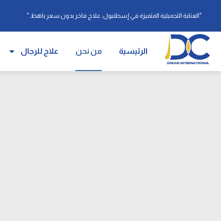
"العناية التجميلية المتميزة في إسطنبول: علاج فاخر بدون سعر باهظ."
الرئيسية
من نحن
علاج للرجال