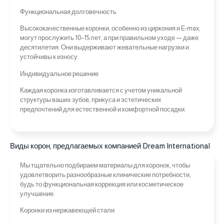
Функциональная долговечность
Высококачественные коронки, особенно из циркония и E-max,
могут прослужить 10–15 лет, а при правильном уходе — даже
десятилетия. Они выдерживают жевательные нагрузки и
устойчивы к износу.
Индивидуальное решение
Каждая коронка изготавливается с учетом уникальной
структуры ваших зубов, прикуса и эстетических
предпочтений для естественной и комфортной посадки.
Виды корон, предлагаемых компанией Dream International
Мы тщательно подбираем материалы для коронок, чтобы
удовлетворить разнообразные клинические потребности,
будь то функциональная коррекция или косметическое
улучшение.
Коронки из нержавеющей стали