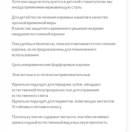
Хотя они чаще используются в детской стоматологии, мы
иногда применяем нержавеющую сталь:
Для детей после лечения корневых каналов в качестве
прочной временной меры
В качестве защитного временного решения на время
ожидания постоянной коронки
Они удобны и безопасны, пока изготавливается постоянная
коронка, но не предназначены для пожизненного
использования.
Цельнокерамические/фарфоровые коронки
Элегантные и эстетически привлекательные:
Идеально подходят для передних зубов, обладают
естественной полупрозрачностью для отражения
естественного света
Идеально подходят для пациентов, избегающих металлов
Устойчивы к пятнам и износу
Поскольку они не содержат металла, они обеспечивают
превосходный естественный вид и высокую прочность.