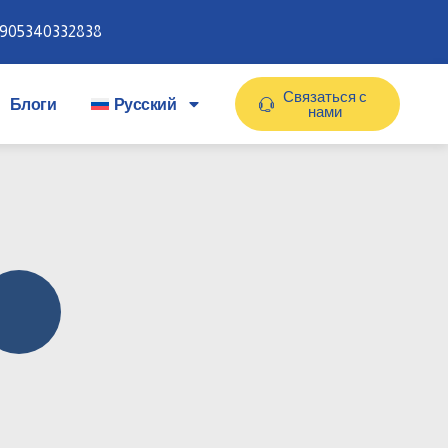
905340332838
Связаться с
Блоги
Русский
нами