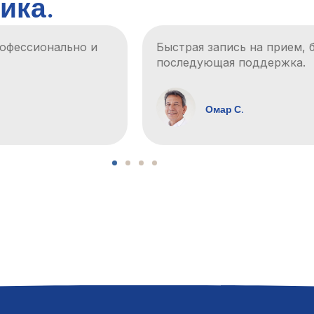
ика.
оцесс и полезная
Благодаря всесторонней 
чувствовал себя комфорт
Халед М.