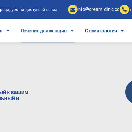
info@dream-clinic.co
+
роцедуры по доступной цене».
ин
Лечение для женщин
Стоматология
ый к вашим
льный и