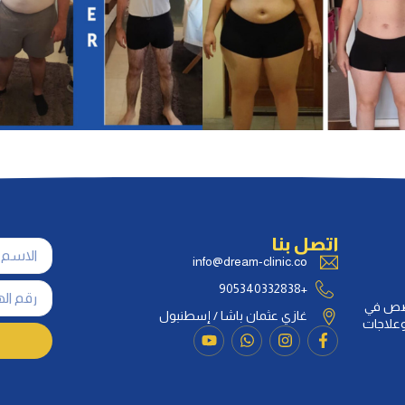
اتصل بنا
info@dream-clinic.co
+905340332838
خصص في
غازي عثمان باشا / إسطنبول
 وعلاجات