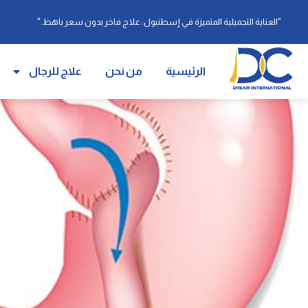
"العناية التجميلية المتميزة في إسطنبول: علاج فاخر بدون سعر باهظ."
الرئيسية
من نحن
علاج للرجال