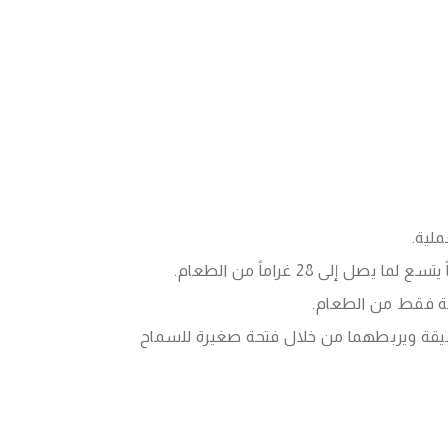
ملية.
مرحلة تكميم المعدة: في هذه المرحلة، يقوم الطبيب بتكميم الجزء العلوي من المعدة، وهو جزء صغير نسبياً يتسع لما يصل إلى 28 غراماً من الطعام.
يلة فقط من الطعام.
لدقيقة ويربطهما من خلال فتحة صغيرة للسماح