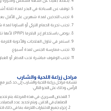
يُحفظ بعيداً عن أشعة الشمس والحرارة وا
توقف عن السباحة في البحر لمدة ثلاثة أ
تجنب التدخين لمدة شهرين على الأقل بعد 
تجنب تجربة الحمام التركي أو الساونا لمدة 
يوصى باستخدام إبر البلازما (PRP) لأنها تقوي البصيلات المزروعة.
استمر في تناول العلاجات والأدوية اللازم
تجنب ممارسة الجنس لمدة أسبوع.
تجنب الوقوف مباشرة تحت المطر أو الغبار
مراحل زراعة اللحية والشارب
تتشابه مراحل زراعة اللحية والشارب إلى حد كبير م
الرأس، وذلك على النحو التالي:
الفحص السريري: في هذه المرحلة، يتم تحديد
الصلعاء في الذقن. ويتم تحديد عدد البصيلات ا
إجراء جميع الاختبارات اللازمة، بما في ذلك اختب