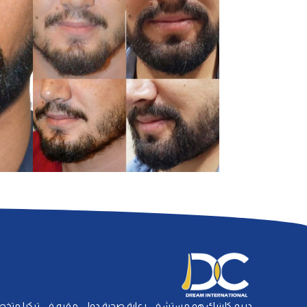
دريم كلينيك هو مستشفى رعاية صحية دولي مقره في تركيا مت