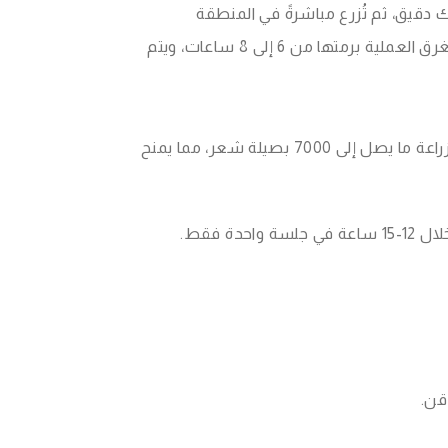
 دقيق، ثم تُزرع مباشرةً في المنطقة
المستقبلة بواسطة جهاز زراعة الشعر CHOI. بضغطة زر واحدة، يستطيع الطبيب فتح قناة وزرع البصيلة فورًا. تستغرق العملية برمتها من 6 إلى 8 ساعات، ويتم
تُجرى تقنية ميجا دي إتش آي على جلستين خلال يومين متتاليين باستخدام أقلام تشوي. ومع ذلك، تتيح هذه التقنية زراعة ما يصل إلى 7000 بصيلة شعر، مما يمنح
قن.