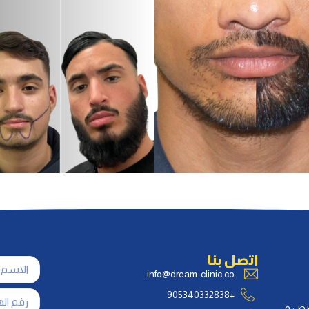
اتصل بنا
info@dream-clinic.co
+905340332838
خصص في