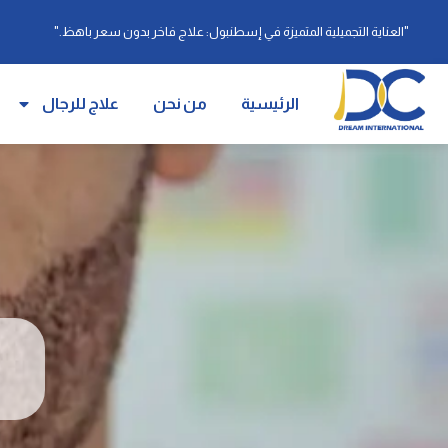
"العناية التجميلية المتميزة في إسطنبول: علاج فاخر بدون سعر باهظ."
الرئيسية
من نحن
علاج للرجال