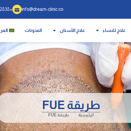
+905340332838
info@dream-clinic.co
علاج للنساء
علاج الأسنان
المدونات
العرب
طريقة FUE
الرئيسية
طريقة FUE