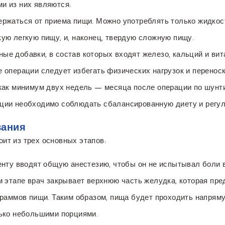
и из них являются:
ержаться от приема пищи. Можно употреблять только жидкос
ую легкую пищу, и, наконец, твердую сложную пищу.
е добавки, в состав которых входят железо, кальций и вит
 операции следует избегать физических нагрузок и перенос
 как минимум двух недель — месяца после операции по шунт
ции необходимо соблюдать сбалансированную диету и регул
вания
ит из трех основных этапов:
енту вводят общую анестезию, чтобы он не испытывал боли 
ом этапе врач закрывает верхнюю часть желудка, которая пр
граммов пищи. Таким образом, пища будет проходить напрям
лько небольшими порциями.