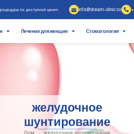
info@dream-clinic.co
+
роцедуры по доступной цене».
ин
Лечение для женщин
Стоматология
желудочное
шунтирование
Дом
желудочное шунтирование