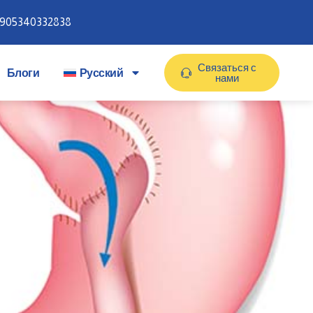
905340332838
Связаться с
Блоги
Русский
нами