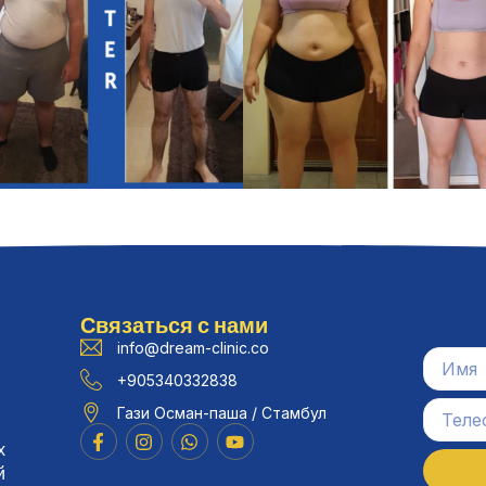
Связаться с нами
info@dream-clinic.co
+905340332838
Гази Осман-паша / Стамбул
х
й