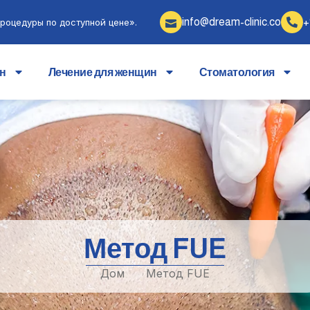
info@dream-clinic.co
+
роцедуры по доступной цене».
ин
Лечение для женщин
Стоматология
Метод FUE
Дом
Метод FUE