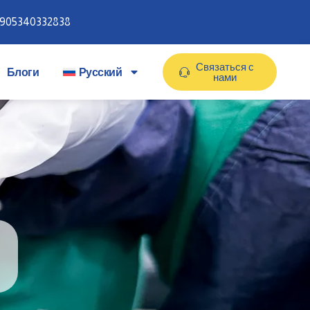
905340332838
Связаться с
Блоги
Русский
нами