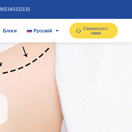
905340332838
Связаться с
Блоги
Русский
нами