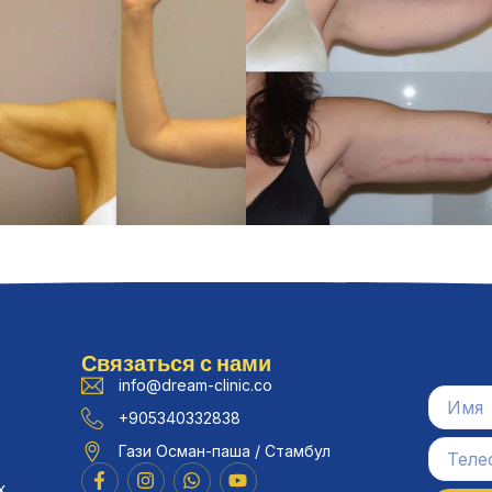
Связаться с нами
info@dream-clinic.co
+905340332838
Гази Осман-паша / Стамбул
х