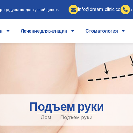
info@dream-clinic.co
+
роцедуры по доступной цене».
ин
Лечение для женщин
Стоматология
Подъем руки
Дом
Подъем руки